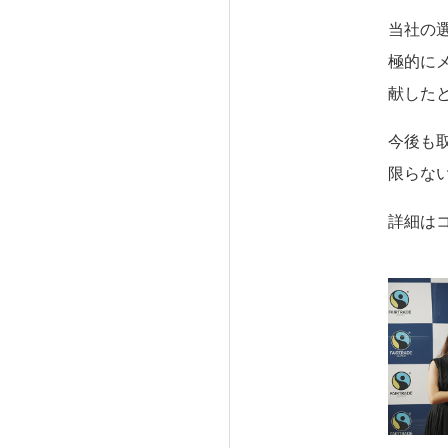
当社の
極的に
献した
今後も
限らな
詳細は