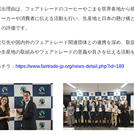
選出理由は、フェアトレードのコーヒーやごまを世界各地から
メーカーや消費者に伝える活動も行い、生産地と日本の懸け橋
との評価です。
取引先や国内外のフェアトレード関連団体との連携を深め、取
い生産地の取組みやフェアトレードの意義や良さを伝える活動
コチラ：
https://www.fairtrade-jp.org/news-detail.php?id=189