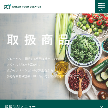
住商フーズ株式会社
MENU
グローバルに展開する専門商社としての
ノウハウと強みを活かし、
食のイノベーションを実現しながら、
多彩な食材や惣菜・加工品、そして感動をご提供します。
取扱商品メニュー