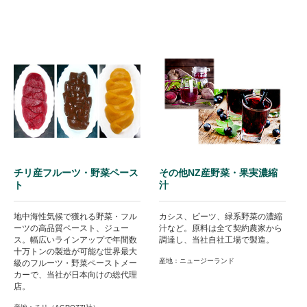
チリ産フルーツ・野菜ペース
その他NZ産野菜・果実濃縮
ト
汁
地中海性気候で獲れる野菜・フル
カシス、ビーツ、緑系野菜の濃縮
ーツの高品質ペースト、ジュー
汁など。原料は全て契約農家から
ス。幅広いラインアップで年間数
調達し、当社自社工場で製造。
十万トンの製造が可能な世界最大
産地：ニュージーランド
級のフルーツ・野菜ペーストメー
カーで、当社が日本向けの総代理
店。