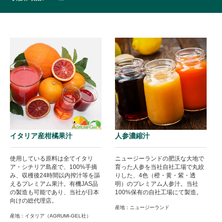
イタリア産柑橘果汁
人参濃縮汁
使用している原料は全てイタリ
ニュージーランドの肥沃な大地で
ア・シチリア島産で、100%手摘
育った人参を当社自社工場で丸絞
み、収穫後24時間以内搾汁等を謳
りした、4色（橙・黄・紫・透
えるプレミアム果汁。有機JAS品
明）のプレミアム人参汁。当社
の製造も可能であり、当社が日本
100%保有の自社工場にて製造。
向けの総代理店。
産地：ニュージーランド
産地：イタリア（AGRUMI-GEL社）