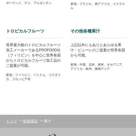
ポーランド、チリ、アルゼンチン
産地：ブラジル、南アフリカ、イスラエ
ル
トロピカルフルーツ
その他各種果汁
世界最大級のトロピカルフルーツ
上記以外にもありとあらゆる果
加工メーカーであるPROFOOD社
汁・ピューレのご提案が世界各国
（フィリピン）を中心に世界各国
から可能。
からトロピカルフルーツ加工品の
産地：中国、北米、南米、オセアニア、
ご提案が可能。
アフリカ、欧州、東南アジア
産地：フィリピン、ベトナム、コスタリ
カ、コロンビア等
トップ
取扱商品
果汁