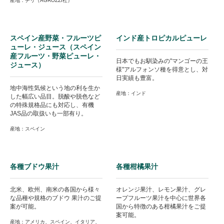
産地：チリ（AGROZZI社）
スペイン産野菜・フルーツピ
インド産トロピカルピューレ
ューレ・ジュース（スペイン
産フルーツ・野菜ピューレ・
日本でもお馴染みの"マンゴーの王
ジュース）
様"アルフォンソ種を得意とし、対
日実績も豊富。
地中海性気候という地の利を生か
産地：インド
した幅広い品目。脱酸や脱色など
の特殊規格品にも対応し、有機
JAS品の取扱いも一部有り。
産地：スペイン
各種ブドウ果汁
各種柑橘果汁
北米、欧州、南米の各国から様々
オレンジ果汁、レモン果汁、グレ
な品種や規格のブドウ 果汁のご提
ープフルーツ果汁を中心に世界各
案が可能。
国から特徴のある柑橘果汁をご提
案可能。
産地：アメリカ、スペイン、イタリア、