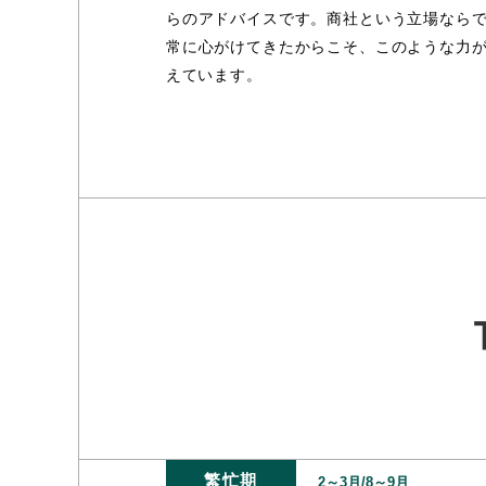
らのアドバイスです。商社という立場なら
常に心がけてきたからこそ、このような力
えています。
繁忙期
2～3月/8～9月