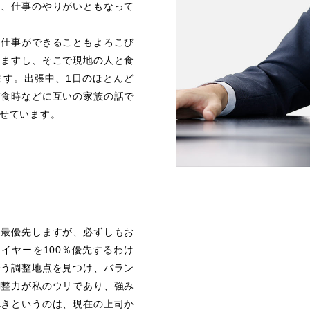
し、仕事のやりがいともなって
に仕事ができることもよろこび
きますし、そこで現地の人と食
ます。出張中、1日のほとんど
夕食時などに互いの家族の話で
せています。
を最優先しますが、必ずしもお
イヤーを100％優先するわけ
合う調整地点を見つけ、バラン
調整力が私のウリであり、強み
べきというのは、現在の上司か